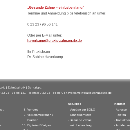
„Gesunde Zähne – ein Leben lang“
Termine und Anmeldung bitte telefonisch an unter:
0 23 23 / 96 56 141
Oder per E-Mail unter:
haverkamp@praxis-zahnaerzte.de
Ihr Praxisteam
Dr. Sabine Haverkamp
axis | Zahnästhetik | Dentalspa
23 23 - 96 56 141 | Telefax: 0 23 23 - 55 86 0 |
haverkamp@praxis-zahnaerzte.de
Aktuelles
Kontakt
e /
Veneers
Vorträge zur SOLO
Adresse
Vollkeramikkronen /
Zahnprophylaxe
Telefon
Brücken
Gesunde Zähne
Kontaktfo
-
Digitales Röntgen
- ein Leben lang
Anfahrtbe