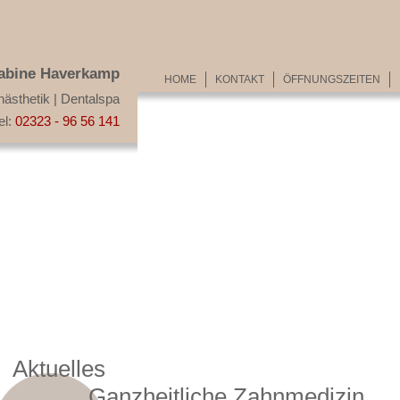
Sabine Haverkamp
HOME
KONTAKT
ÖFFNUNGSZEITEN
nästhetik | Dentalspa
el:
02323 - 96 56 141
Aktuelles
Ganzheitliche Zahnmedizin