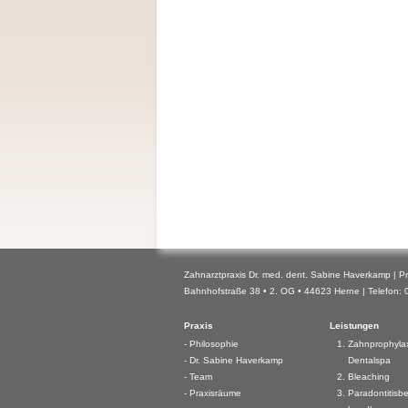
Zahnarztpraxis Dr. med. dent. Sabine Haverkamp | Pr
Bahnhofstraße 38 • 2. OG • 44623 Herne | Telefon: 0 
Praxis
Leistungen
Philosophie
Zahnprophylax
Dr. Sabine Haverkamp
Dentalspa
Team
Bleaching
Praxisräume
Paradontitisbe